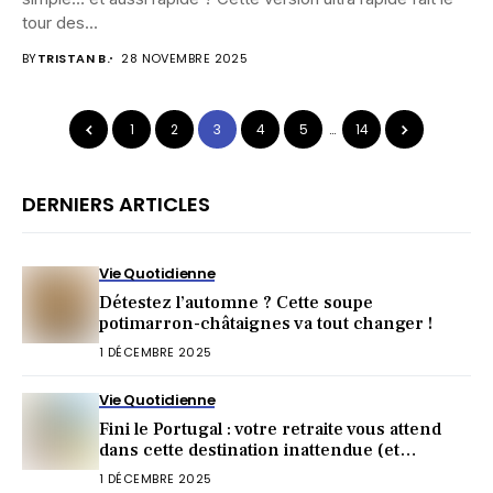
tour des...
BY
TRISTAN B.
28 NOVEMBRE 2025
1
2
3
4
5
…
14
DERNIERS ARTICLES
Vie Quotidienne
Détestez l’automne ? Cette soupe
potimarron-châtaignes va tout changer !
1 DÉCEMBRE 2025
Vie Quotidienne
Fini le Portugal : votre retraite vous attend
dans cette destination inattendue (et
irrésistible) !
1 DÉCEMBRE 2025