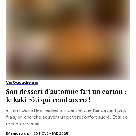
Vie Quotidienne
Son dessert d’automne fait un carton :
le kaki rôti qui rend accro !
« `html Quand les feuilles tombent et que l’air devient plus
frais, on cherche souvent un petit réconfort sucré. Et si ce
réconfort venait...
BY
TRISTAN B.
29 NOVEMBRE 2025