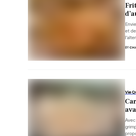
Fri
d’a
Envie
et de
l’alte
BY
CHA
Vie Q
Car
ava
Avec 
grim
prop