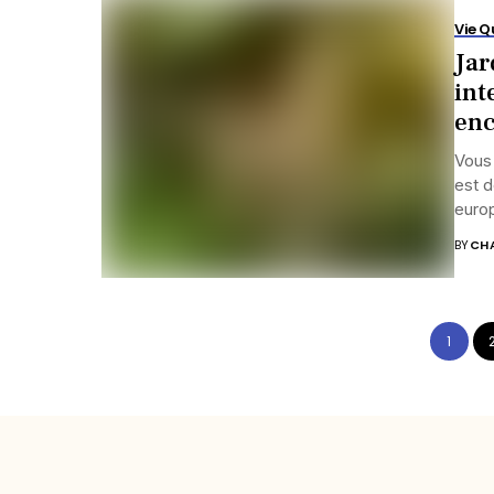
Vie Q
Jar
int
enc
Vous 
est d
europ
BY
CHA
1