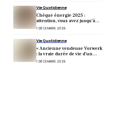
Vie Quotidienne
Chèque énergie 2025 :
attention, vous avez jusqu’à
cette date pour toucher 277 €
1 DÉCEMBRE 2025
Vie Quotidienne
« Ancienne vendeuse Vorwerk
: la vraie durée de vie d’un
Thermomix choque »
1 DÉCEMBRE 2025