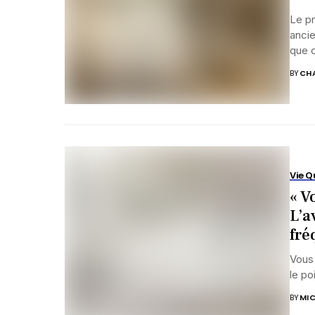
Le pr
anci
que c
BY
CHA
Vie Q
« V
L’a
fré
Vous
le po
BY
MIC