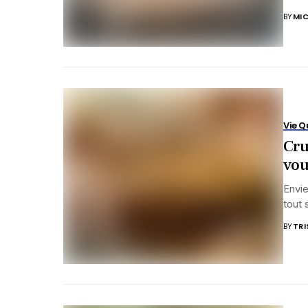
BY
MIC
Vie Q
Cru
vou
Envie
tout 
BY
TRI