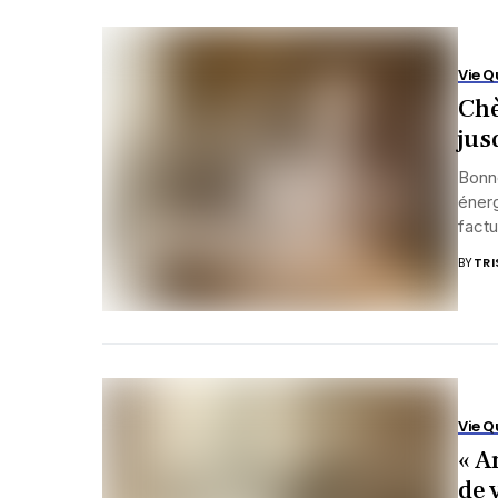
Vie Q
Chè
jus
Bonne
énerg
factu
BY
TRI
Vie Q
« A
de 