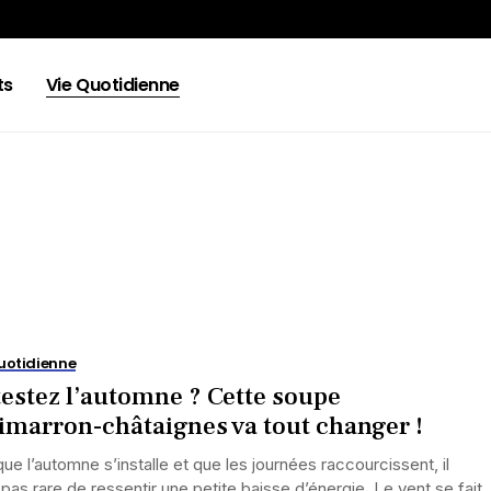
ts
Vie Quotidienne
uotidienne
estez l’automne ? Cette soupe
imarron-châtaignes va tout changer !
ue l’automne s’installe et que les journées raccourcissent, il
 pas rare de ressentir une petite baisse d’énergie. Le vent se fait