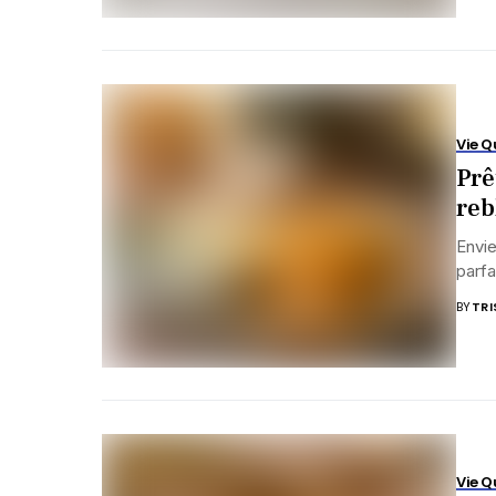
Vie Q
Prê
reb
Envie
parfa
BY
TRI
Vie Q