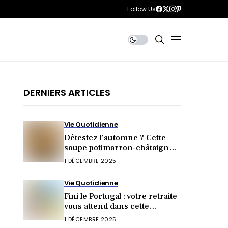
Follow Us
DERNIERS ARTICLES
Vie Quotidienne
Détestez l’automne ? Cette
soupe potimarron-châtaignes
va tout changer !
1 DÉCEMBRE 2025
Vie Quotidienne
Fini le Portugal : votre retraite
vous attend dans cette
destination inattendue (et
1 DÉCEMBRE 2025
irrésistible) !