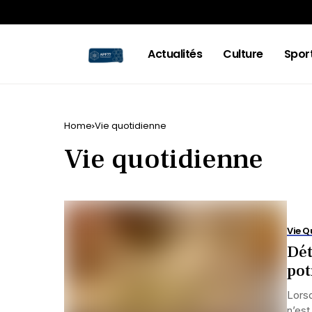
Actualités
Culture
Spor
Home
Vie quotidienne
Vie quotidienne
Vie Q
Dét
pot
Lorsq
n’est