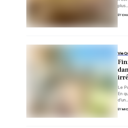
plus..
BY
CHA
Vie Q
Fin
dan
irré
Le Po
En qu
d’un..
BY
MIC