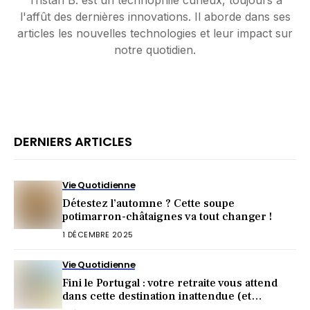
Tristan B. est un technophile curieux, toujours à
l'affût des dernières innovations. Il aborde dans ses
articles les nouvelles technologies et leur impact sur
notre quotidien.
DERNIERS ARTICLES
Vie Quotidienne
Détestez l’automne ? Cette soupe
potimarron-châtaignes va tout changer !
1 DÉCEMBRE 2025
Vie Quotidienne
Fini le Portugal : votre retraite vous attend
dans cette destination inattendue (et
irrésistible) !