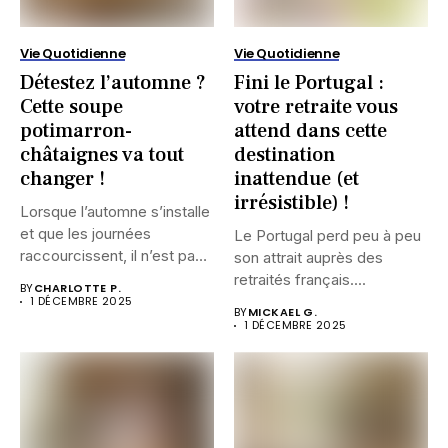
Vie Quotidienne
Vie Quotidienne
Détestez l’automne ?
Fini le Portugal :
Cette soupe
votre retraite vous
potimarron-
attend dans cette
châtaignes va tout
destination
changer !
inattendue (et
irrésistible) !
Lorsque l’automne s’installe
et que les journées
Le Portugal perd peu à peu
raccourcissent, il n’est pas
son attrait auprès des
rare...
retraités français....
BY
CHARLOTTE P.
1 DÉCEMBRE 2025
BY
MICKAEL G.
1 DÉCEMBRE 2025