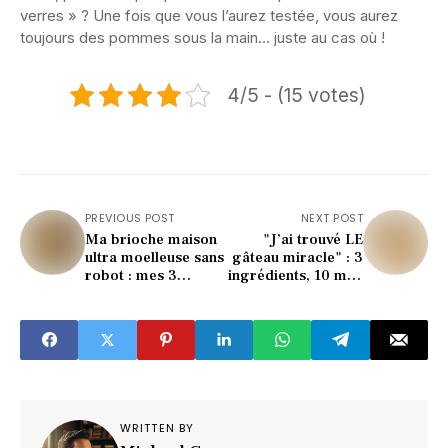
verres » ? Une fois que vous l’aurez testée, vous aurez
toujours des pommes sous la main… juste au cas où !
4/5 - (15 votes)
PREVIOUS POST
NEXT POST
Ma brioche maison
"J’ai trouvé LE
ultra moelleuse sans
gâteau miracle" : 3
robot : mes 3
ingrédients, 10 min,
secrets choquants !
résultat bluffant !
WRITTEN BY