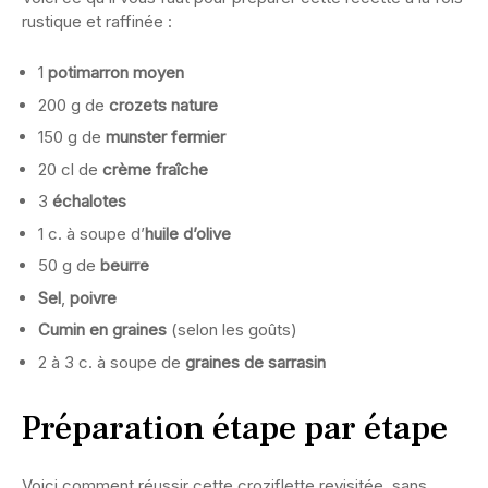
rustique et raffinée :
1
potimarron moyen
200 g de
crozets nature
150 g de
munster fermier
20 cl de
crème fraîche
3
échalotes
1 c. à soupe d’
huile d’olive
50 g de
beurre
Sel
,
poivre
Cumin en graines
(selon les goûts)
2 à 3 c. à soupe de
graines de sarrasin
Préparation étape par étape
Voici comment réussir cette croziflette revisitée, sans