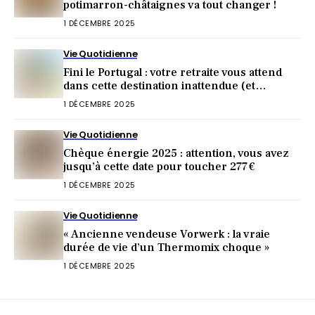
potimarron-châtaignes va tout changer !
1 DÉCEMBRE 2025
Vie Quotidienne
Fini le Portugal : votre retraite vous attend
dans cette destination inattendue (et
irrésistible) !
1 DÉCEMBRE 2025
Vie Quotidienne
Chèque énergie 2025 : attention, vous avez
jusqu’à cette date pour toucher 277 €
1 DÉCEMBRE 2025
Vie Quotidienne
« Ancienne vendeuse Vorwerk : la vraie
durée de vie d’un Thermomix choque »
1 DÉCEMBRE 2025