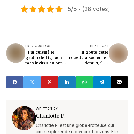
5/5 - (28 votes)
PREVIOUS POST
NEXT POST
"J’ai cuisiné le
Il goûte cette
gratin de Lignac :
recette alsacienne :
mes invités en ont
depuis, il en
redemandé (recette
réclame chaque
bluffante)"
dimanche !
WRITTEN BY
Charlotte P.
Charlotte P. est une globe-trotteuse qui
aime explorer de nouveaux horizons. Elle