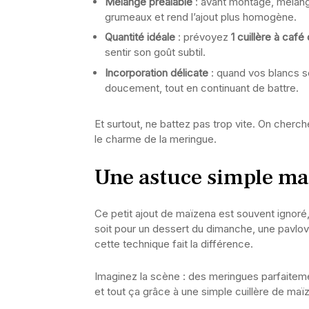
Mélange préalable
: avant montage, mélang
grumeaux et rend l’ajout plus homogène.
Quantité idéale
: prévoyez
1 cuillère à caf
sentir son goût subtil.
Incorporation délicate
: quand vos blancs so
doucement, tout en continuant de battre.
Et surtout, ne battez pas trop vite. On cherc
le charme de la meringue.
Une astuce simple ma
Ce petit ajout de maïzena est souvent ignoré,
soit pour un dessert du dimanche, une pavlov
cette technique fait la différence.
Imaginez la scène : des meringues parfaitemen
et tout ça grâce à une simple cuillère de maïz