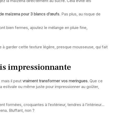
ez la maïzena directement au sucre. Cela évite les
é de maïzena pour 3 blancs d’œufs
. Pas plus, au risque de
nt bien fermes, ajoutez le mélange en pluie fine,
he à garder cette texture légère, presque mousseuse, qui fait
is impressionnante
 mais il peut
vraiment transformer vos meringues
. Que ce
a estivale ou même juste pour impressionner au goûter,
t formées, croquantes à l’extérieur, tendres à l’intérieur…
ena. Bluffant, non ?