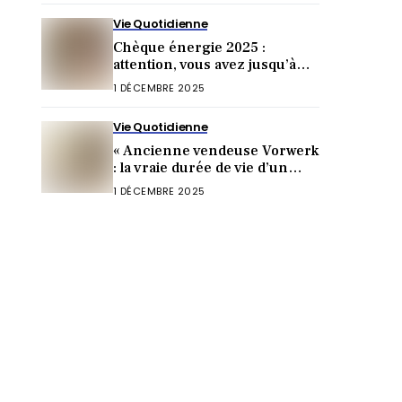
Vie Quotidienne
Chèque énergie 2025 :
attention, vous avez jusqu’à
cette date pour toucher 277 €
1 DÉCEMBRE 2025
Vie Quotidienne
« Ancienne vendeuse Vorwerk
: la vraie durée de vie d’un
Thermomix choque »
1 DÉCEMBRE 2025