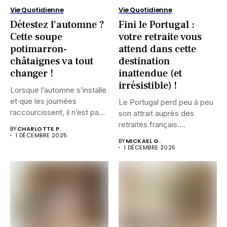
Vie Quotidienne
Vie Quotidienne
Détestez l’automne ?
Fini le Portugal :
Cette soupe
votre retraite vous
potimarron-
attend dans cette
châtaignes va tout
destination
changer !
inattendue (et
irrésistible) !
Lorsque l’automne s’installe
et que les journées
Le Portugal perd peu à peu
raccourcissent, il n’est pas
son attrait auprès des
rare...
retraités français....
BY
CHARLOTTE P.
1 DÉCEMBRE 2025
BY
MICKAEL G.
1 DÉCEMBRE 2025