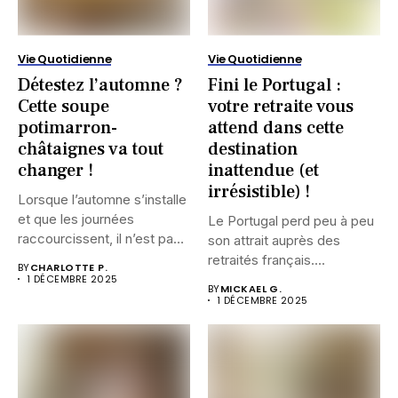
Vie Quotidienne
Vie Quotidienne
Détestez l’automne ?
Fini le Portugal :
Cette soupe
votre retraite vous
potimarron-
attend dans cette
châtaignes va tout
destination
changer !
inattendue (et
irrésistible) !
Lorsque l’automne s’installe
et que les journées
Le Portugal perd peu à peu
raccourcissent, il n’est pas
son attrait auprès des
rare...
retraités français....
BY
CHARLOTTE P.
1 DÉCEMBRE 2025
BY
MICKAEL G.
1 DÉCEMBRE 2025