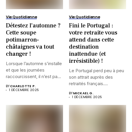
Vie Quotidienne
Vie Quotidienne
Détestez l’automne ?
Fini le Portugal :
Cette soupe
votre retraite vous
potimarron-
attend dans cette
châtaignes va tout
destination
changer !
inattendue (et
irrésistible) !
Lorsque l’automne s’installe
et que les journées
Le Portugal perd peu à peu
raccourcissent, il n’est pas
son attrait auprès des
rare...
retraités français....
BY
CHARLOTTE P.
1 DÉCEMBRE 2025
BY
MICKAEL G.
1 DÉCEMBRE 2025