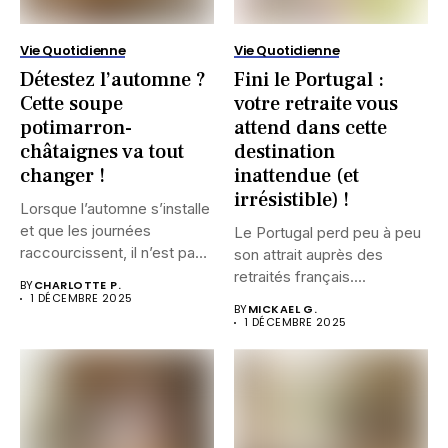
Vie Quotidienne
Vie Quotidienne
Détestez l’automne ?
Fini le Portugal :
Cette soupe
votre retraite vous
potimarron-
attend dans cette
châtaignes va tout
destination
changer !
inattendue (et
irrésistible) !
Lorsque l’automne s’installe
et que les journées
Le Portugal perd peu à peu
raccourcissent, il n’est pas
son attrait auprès des
rare...
retraités français....
BY
CHARLOTTE P.
1 DÉCEMBRE 2025
BY
MICKAEL G.
1 DÉCEMBRE 2025