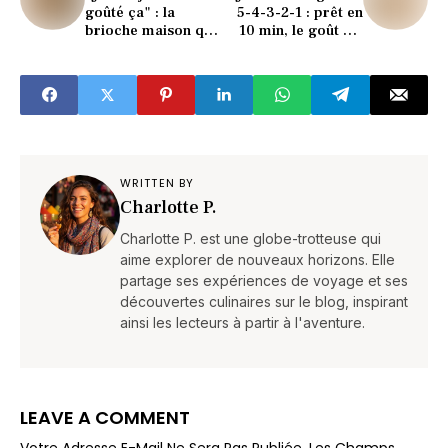
goûté ça" : la
5-4-3-2-1 : prêt en
brioche maison qui
10 min, le goût est
humilie les
bluffant !
boulangers !
WRITTEN BY
Charlotte P.
Charlotte P. est une globe-trotteuse qui
aime explorer de nouveaux horizons. Elle
partage ses expériences de voyage et ses
découvertes culinaires sur le blog, inspirant
ainsi les lecteurs à partir à l'aventure.
LEAVE A COMMENT
Votre Adresse E-Mail Ne Sera Pas Publiée.
Les Champs