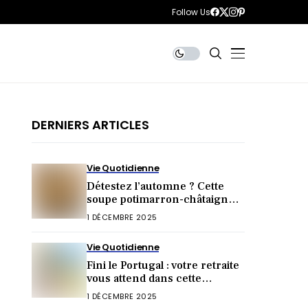
Follow Us
DERNIERS ARTICLES
Vie Quotidienne
Détestez l’automne ? Cette
soupe potimarron-châtaignes
va tout changer !
1 DÉCEMBRE 2025
Vie Quotidienne
Fini le Portugal : votre retraite
vous attend dans cette
destination inattendue (et
1 DÉCEMBRE 2025
irrésistible) !