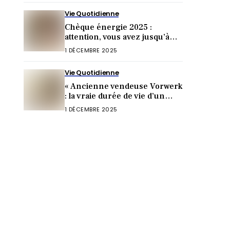
Vie Quotidienne
Chèque énergie 2025 :
attention, vous avez jusqu’à
cette date pour toucher 277 €
1 DÉCEMBRE 2025
Vie Quotidienne
« Ancienne vendeuse Vorwerk
: la vraie durée de vie d’un
Thermomix choque »
1 DÉCEMBRE 2025