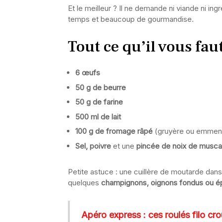
Et le meilleur ? Il ne demande ni viande ni in
temps et beaucoup de gourmandise.
Tout ce qu’il vous fa
6 œufs
50 g de beurre
50 g de farine
500 ml de lait
100 g de fromage râpé
(gruyère ou emment
Sel, poivre
et une
pincée de noix de musc
Petite astuce : une cuillère de moutarde dans
quelques
champignons, oignons fondus ou é
Apéro express : ces roulés filo cro