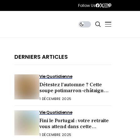
Follow Us
DERNIERS ARTICLES
Vie Quotidienne
Détestez l’automne ? Cette
soupe potimarron-châtaignes
va tout changer !
1 DÉCEMBRE 2025
Vie Quotidienne
Fini le Portugal : votre retraite
vous attend dans cette
destination inattendue (et
1 DÉCEMBRE 2025
irrésistible) !