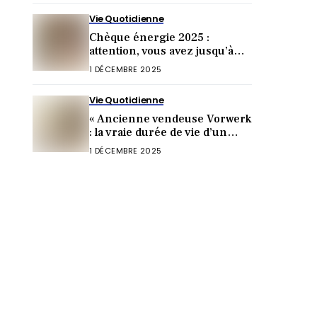
Vie Quotidienne
Chèque énergie 2025 :
attention, vous avez jusqu’à
cette date pour toucher 277 €
1 DÉCEMBRE 2025
Vie Quotidienne
« Ancienne vendeuse Vorwerk
: la vraie durée de vie d’un
Thermomix choque »
1 DÉCEMBRE 2025