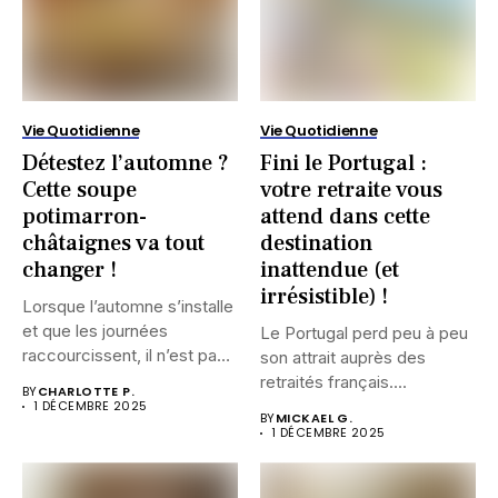
Vie Quotidienne
Vie Quotidienne
Détestez l’automne ?
Fini le Portugal :
Cette soupe
votre retraite vous
potimarron-
attend dans cette
châtaignes va tout
destination
changer !
inattendue (et
irrésistible) !
Lorsque l’automne s’installe
et que les journées
Le Portugal perd peu à peu
raccourcissent, il n’est pas
son attrait auprès des
rare...
retraités français....
BY
CHARLOTTE P.
1 DÉCEMBRE 2025
BY
MICKAEL G.
1 DÉCEMBRE 2025