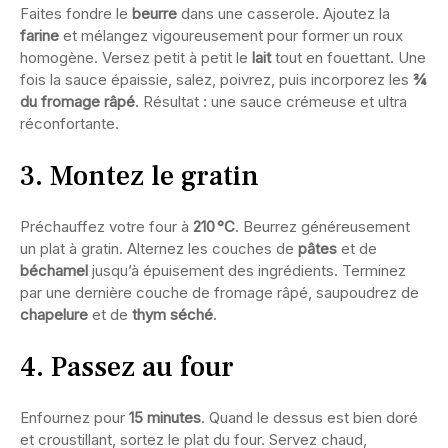
Faites fondre le
beurre
dans une casserole. Ajoutez la
farine
et mélangez vigoureusement pour former un roux
homogène. Versez petit à petit le
lait
tout en fouettant. Une
fois la sauce épaissie, salez, poivrez, puis incorporez les
¾
du fromage râpé
. Résultat : une sauce crémeuse et ultra
réconfortante.
3. Montez le gratin
Préchauffez votre four à
210 °C
. Beurrez généreusement
un plat à gratin. Alternez les couches de
pâtes
et de
béchamel
jusqu’à épuisement des ingrédients. Terminez
par une dernière couche de fromage râpé, saupoudrez de
chapelure
et de
thym séché
.
4. Passez au four
Enfournez pour
15 minutes
. Quand le dessus est bien doré
et croustillant, sortez le plat du four. Servez chaud,