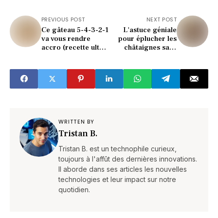
PREVIOUS POST
NEXT POST
Ce gâteau 5-4-3-2-1
L'astuce géniale
va vous rendre
pour éplucher les
accro (recette ultra
châtaignes sans
facile à tester ce
brûlure (gain de
soir)
temps fou)
WRITTEN BY
Tristan B.
Tristan B. est un technophile curieux,
toujours à l'affût des dernières innovations.
Il aborde dans ses articles les nouvelles
technologies et leur impact sur notre
quotidien.